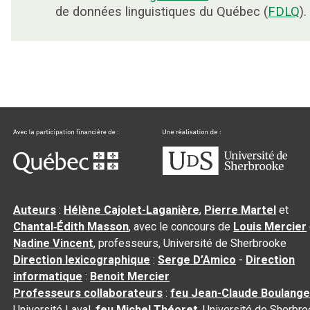
de données linguistiques du Québec (
FDLQ
).
Auteurs
:
Hélène Cajolet-Laganière
,
Pierre Martel
et
Chantal‑Édith Masson
, avec le concours de
Louis Mercier
Nadine Vincent
, professeurs, Université de Sherbrooke
Direction lexicographique
:
Serge D’Amico
-
Direction
informatique
:
Benoit Mercier
Professeurs collaborateurs
:
feu Jean-Claude Boulange
Université Laval,
feu Michel Théoret
, Université de Sherbr