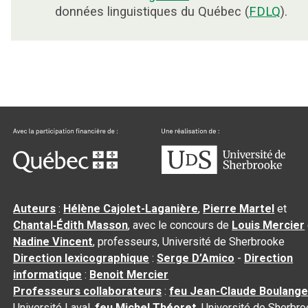
données linguistiques du Québec (
FDLQ
).
Auteurs
:
Hélène Cajolet-Laganière
,
Pierre Martel
et
Chantal‑Édith Masson
, avec le concours de
Louis Mercier
Nadine Vincent
, professeurs, Université de Sherbrooke
Direction lexicographique
:
Serge D’Amico
-
Direction
informatique
:
Benoit Mercier
Professeurs collaborateurs
:
feu Jean-Claude Boulange
Université Laval,
feu Michel Théoret
, Université de Sherbr