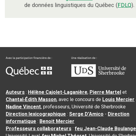
de données linguistiques du Québec (
FDLQ
).
Auteurs
:
Hélène Cajolet-Laganière
,
Pierre Martel
et
Chantal‑Édith Masson
, avec le concours de
Louis Mercier
Nadine Vincent
, professeurs, Université de Sherbrooke
Direction lexicographique
:
Serge D’Amico
-
Direction
informatique
:
Benoit Mercier
Professeurs collaborateurs
:
feu Jean-Claude Boulange
Université Laval,
feu Michel Théoret
, Université de Sherbr