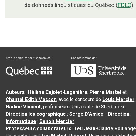
de données linguistiques du Québec (
FDLQ
).
Auteurs
:
Hélène Cajolet-Laganière
,
Pierre Martel
et
Chantal‑Édith Masson
, avec le concours de
Louis Mercier
Nadine Vincent
, professeurs, Université de Sherbrooke
Direction lexicographique
:
Serge D’Amico
-
Direction
informatique
:
Benoit Mercier
Professeurs collaborateurs
:
feu Jean-Claude Boulange
Université Laval,
feu Michel Théoret
, Université de Sherbr