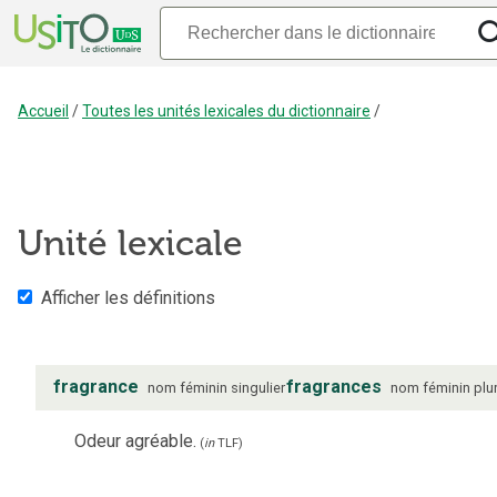
Accueil
/
Toutes les unités lexicales du dictionnaire
/
Unité lexicale
Afficher les définitions
fragrance
fragrances
nom
féminin
singulier
nom
féminin
plur
Odeur agréable.
(
in
TLF
)