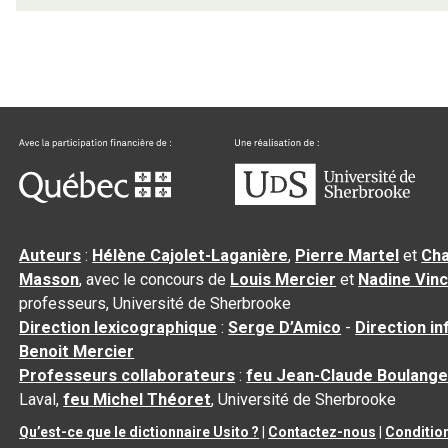
Auteurs
:
Hélène Cajolet-Laganière
,
Pierre Martel
et
Cha
Masson
, avec le concours de
Louis Mercier
et
Nadine Vin
professeurs, Université de Sherbrooke
Direction lexicographique
:
Serge D’Amico
-
Direction i
Benoit Mercier
Professeurs collaborateurs
:
feu Jean-Claude Boulange
Laval,
feu Michel Théoret
, Université de Sherbrooke
Qu’est-ce que le dictionnaire Usito ?
|
Contactez-nous
|
Condition