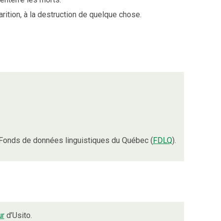
arition, à la destruction de quelque chose.
Fonds de données linguistiques du Québec (
FDLQ
).
ur
d’Usito.