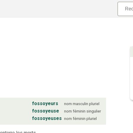
fossoyeurs
nom
masculin
pluriel
fossoyeuse
nom
féminin
singulier
fossoyeuses
nom
féminin
pluriel
enterre les morts.