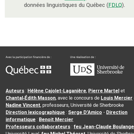
données linguistiques du Québec (
FDLQ
).
Auteurs
:
Hélène Cajolet-Laganière
,
Pierre Martel
et
Chantal‑Édith Masson
, avec le concours de
Louis Mercier
Nadine Vincent
, professeurs, Université de Sherbrooke
Direction lexicographique
:
Serge D’Amico
-
Direction
informatique
:
Benoit Mercier
Professeurs collaborateurs
:
feu Jean-Claude Boulange
Université Laval,
feu Michel Théoret
, Université de Sherbr