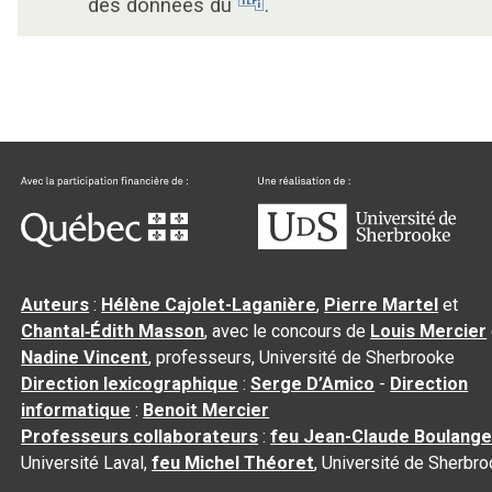
des données du
.
Auteurs
:
Hélène Cajolet-Laganière
,
Pierre Martel
et
Chantal‑Édith Masson
, avec le concours de
Louis Mercier
Nadine Vincent
, professeurs, Université de Sherbrooke
Direction lexicographique
:
Serge D’Amico
-
Direction
informatique
:
Benoit Mercier
Professeurs collaborateurs
:
feu Jean-Claude Boulange
Université Laval,
feu Michel Théoret
, Université de Sherbr