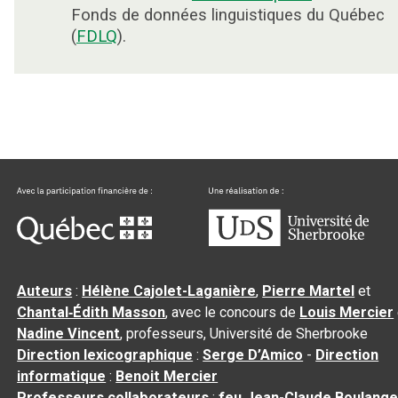
Fonds de données linguistiques du Québec
(
FDLQ
).
Auteurs
:
Hélène Cajolet-Laganière
,
Pierre Martel
et
Chantal‑Édith Masson
, avec le concours de
Louis Mercier
Nadine Vincent
, professeurs, Université de Sherbrooke
Direction lexicographique
:
Serge D’Amico
-
Direction
informatique
:
Benoit Mercier
Professeurs collaborateurs
:
feu Jean-Claude Boulange