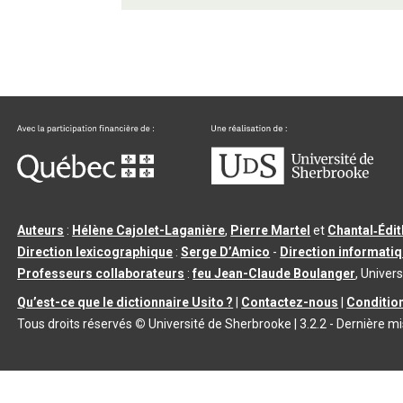
Auteurs
:
Hélène Cajolet-Laganière
,
Pierre Martel
et
Chantal‑Édi
Direction lexicographique
:
Serge D’Amico
-
Direction informati
Professeurs collaborateurs
:
feu Jean-Claude Boulanger
, Univers
Qu’est-ce que le dictionnaire Usito ?
|
Contactez-nous
|
Condition
Tous droits réservés
©
Université de Sherbrooke |
3.2.2
- Dernière mi