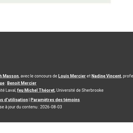
th Masson
, avec le concours de
Louis Mercier
et
Nadine Vincent
, prof
que
:
Benoit Mercier
ité Laval,
feu Michel Théoret
, Université de Sherbrooke
s d’utilisation
|
Paramètres des témoins
se à jour du contenu :
2026-08-03