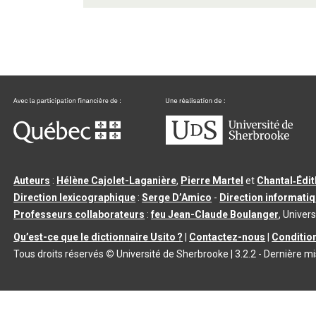
Auteurs
:
Hélène Cajolet-Laganière
,
Pierre Martel
et
Chantal‑Édi
Direction lexicographique
:
Serge D’Amico
-
Direction informati
Professeurs collaborateurs
:
feu Jean-Claude Boulanger
, Univers
Qu’est-ce que le dictionnaire Usito ?
|
Contactez-nous
|
Condition
Tous droits réservés
©
Université de Sherbrooke |
3.2.2
- Dernière mi