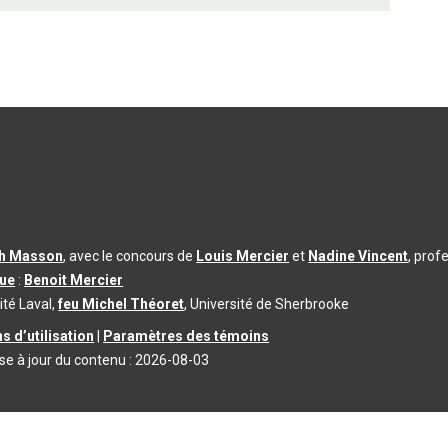
th Masson
, avec le concours de
Louis Mercier
et
Nadine Vincent
, prof
que
:
Benoit Mercier
ité Laval,
feu Michel Théoret
, Université de Sherbrooke
s d’utilisation
|
Paramètres des témoins
se à jour du contenu :
2026-08-03