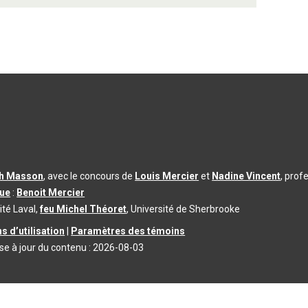
th Masson
, avec le concours de
Louis Mercier
et
Nadine Vincent
, prof
que
:
Benoit Mercier
ité Laval,
feu Michel Théoret
, Université de Sherbrooke
s d’utilisation
|
Paramètres des témoins
se à jour du contenu :
2026-08-03