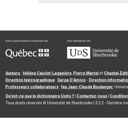
Auteurs
:
Hélène Cajolet-Laganière
,
Pierre Martel
et
Chantal‑Édi
Direction lexicographique
:
Serge D’Amico
-
Direction informati
Professeurs collaborateurs
:
feu Jean-Claude Boulanger
, Univers
Qu’est-ce que le dictionnaire Usito ?
|
Contactez-nous
|
Condition
Tous droits réservés
©
Université de Sherbrooke |
3.2.2
- Dernière mi