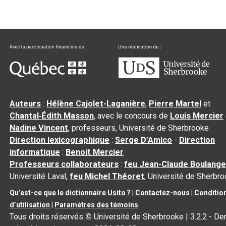
Auteurs
:
Hélène Cajolet-Laganière
,
Pierre Martel
et
Chantal‑Édith Masson
, avec le concours de
Louis Mercier
Nadine Vincent
, professeurs, Université de Sherbrooke
Direction lexicographique
:
Serge D’Amico
-
Direction
informatique
:
Benoit Mercier
Professeurs collaborateurs
:
feu Jean-Claude Boulange
Université Laval,
feu Michel Théoret
, Université de Sherbr
Qu’est-ce que le dictionnaire Usito ?
|
Contactez-nous
|
Conditio
d’utilisation
|
Paramètres des témoins
Tous droits réservés
©
Université de Sherbrooke |
3.2.2
- Der