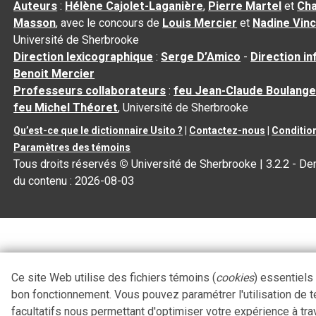
Auteurs
:
Hélène Cajolet-Laganière
,
Pierre Martel
et
Cha
Masson
, avec le concours de
Louis Mercier
et
Nadine Vin
Université de Sherbrooke
Direction lexicographique
:
Serge D’Amico
-
Direction i
Benoit Mercier
Professeurs collaborateurs
:
feu Jean-Claude Boulange
feu Michel Théoret
, Université de Sherbrooke
Qu’est-ce que le dictionnaire Usito ?
|
Contactez-nous
|
Condition
Paramètres des témoins
Tous droits réservés
©
Université de Sherbrooke |
3.2.2
- Der
du contenu :
2026-08-03
Ce site Web utilise des fichiers témoins (
cookies
) essentiels
bon fonctionnement. Vous pouvez paramétrer l'utilisation de 
facultatifs nous permettant d'optimiser votre expérience à tra