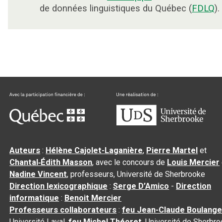
de données linguistiques du Québec (
FDLQ
).
Auteurs
:
Hélène Cajolet-Laganière
,
Pierre Martel
et
Chantal‑Édith Masson
, avec le concours de
Louis Mercier
Nadine Vincent
, professeurs, Université de Sherbrooke
Direction lexicographique
:
Serge D’Amico
-
Direction
informatique
:
Benoit Mercier
Professeurs collaborateurs
:
feu Jean-Claude Boulange
Université Laval,
feu Michel Théoret
, Université de Sherbr