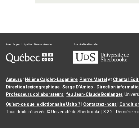
Auteurs
:
Hélène Cajolet-Laganière
,
Pierre Martel
et
Chantal‑Édi
Direction lexicographique
:
Serge D’Amico
-
Direction informati
Professeurs collaborateurs
:
feu Jean-Claude Boulanger
, Univers
Qu’est-ce que le dictionnaire Usito ?
|
Contactez-nous
|
Condition
Tous droits réservés
©
Université de Sherbrooke |
3.2.2
- Dernière mi