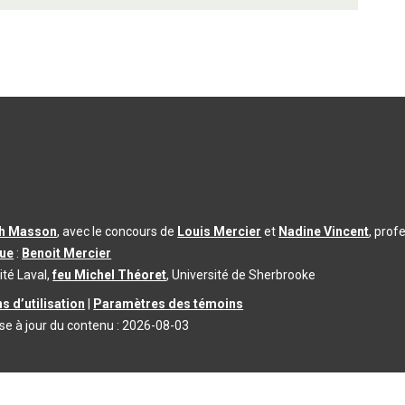
th Masson
, avec le concours de
Louis Mercier
et
Nadine Vincent
, prof
que
:
Benoit Mercier
ité Laval,
feu Michel Théoret
, Université de Sherbrooke
s d’utilisation
|
Paramètres des témoins
se à jour du contenu :
2026-08-03