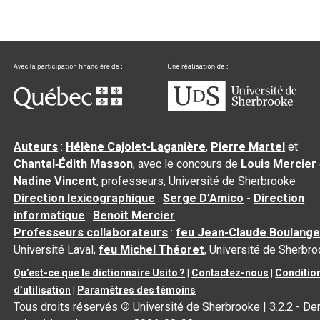
Auteurs
:
Hélène Cajolet-Laganière
,
Pierre Martel
et
Chantal‑Édith Masson
, avec le concours de
Louis Mercier
Nadine Vincent
, professeurs, Université de Sherbrooke
Direction lexicographique
:
Serge D’Amico
-
Direction
informatique
:
Benoit Mercier
Professeurs collaborateurs
:
feu Jean-Claude Boulange
Université Laval,
feu Michel Théoret
, Université de Sherbr
Qu’est-ce que le dictionnaire Usito ?
|
Contactez-nous
|
Conditio
d’utilisation
|
Paramètres des témoins
Tous droits réservés
©
Université de Sherbrooke |
3.2.2
- Der