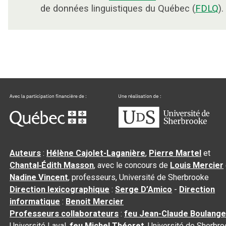
de données linguistiques du Québec (
FDLQ
).
Auteurs
:
Hélène Cajolet-Laganière
,
Pierre Martel
et
Chantal‑Édith Masson
, avec le concours de
Louis Mercier
Nadine Vincent
, professeurs, Université de Sherbrooke
Direction lexicographique
:
Serge D’Amico
-
Direction
informatique
:
Benoit Mercier
Professeurs collaborateurs
:
feu Jean-Claude Boulange
Université Laval,
feu Michel Théoret
, Université de Sherbr