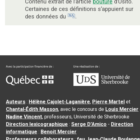
Contenu extrait de l’article
bouture
d’Usito.
Certaines de ces définitions s’appuient sur
des données du
.
Auteurs
:
Hélène Cajolet-Laganière
,
Pierre Martel
et
Chantal‑Édith Masson
, avec le concours de
Louis Mercier
Nadine Vincent
, professeurs, Université de Sherbrooke
Direction lexicographique
:
Serge D’Amico
-
Direction
informatique
:
Benoit Mercier
Professeurs collaborateurs
:
feu Jean-Claude Boulange