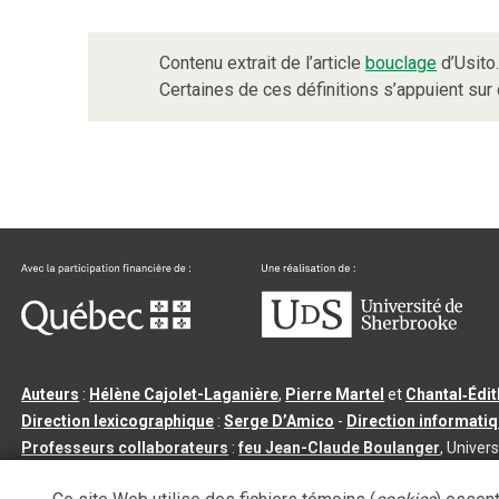
Contenu extrait de l’article
bouclage
d’Usito
Certaines de ces définitions s’appuient su
Auteurs
:
Hélène Cajolet-Laganière
,
Pierre Martel
et
Chantal‑Édi
Direction lexicographique
:
Serge D’Amico
-
Direction informati
Professeurs collaborateurs
:
feu Jean-Claude Boulanger
, Univers
Qu’est-ce que le dictionnaire Usito ?
|
Contactez-nous
|
Condition