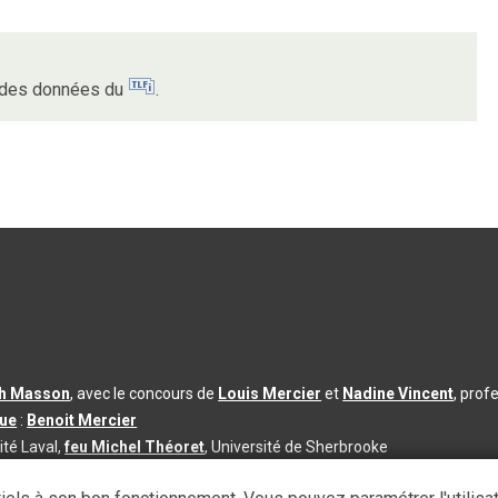
.
r des données du
.
th Masson
, avec le concours de
Louis Mercier
et
Nadine Vincent
, prof
que
:
Benoit Mercier
ité Laval,
feu Michel Théoret
, Université de Sherbrooke
s d’utilisation
|
Paramètres des témoins