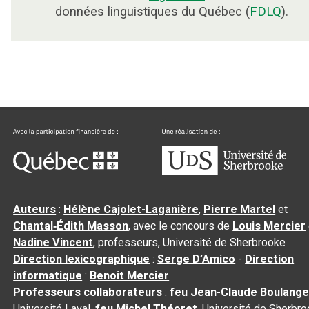
données linguistiques du Québec (
FDLQ
).
Auteurs
:
Hélène Cajolet-Laganière
,
Pierre Martel
et
Chantal‑Édith Masson
, avec le concours de
Louis Mercier
Nadine Vincent
, professeurs, Université de Sherbrooke
Direction lexicographique
:
Serge D’Amico
-
Direction
informatique
:
Benoit Mercier
Professeurs collaborateurs
:
feu Jean-Claude Boulange
Université Laval,
feu Michel Théoret
, Université de Sherbr