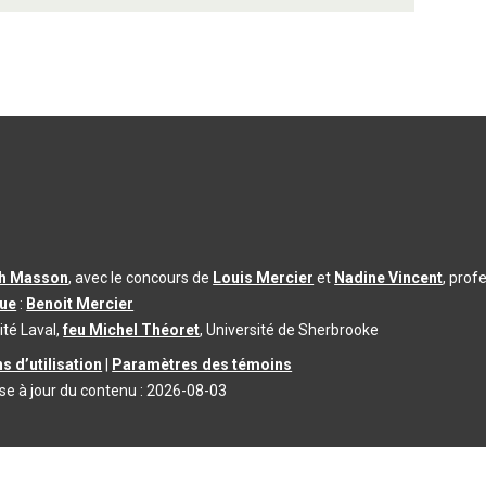
th Masson
, avec le concours de
Louis Mercier
et
Nadine Vincent
, prof
que
:
Benoit Mercier
ité Laval,
feu Michel Théoret
, Université de Sherbrooke
s d’utilisation
|
Paramètres des témoins
se à jour du contenu :
2026-08-03