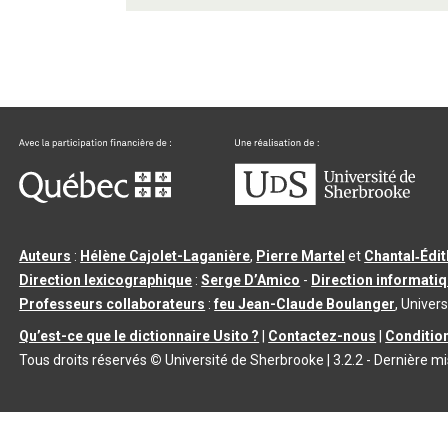
Auteurs
:
Hélène Cajolet-Laganière
,
Pierre Martel
et
Chantal‑Édi
Direction lexicographique
:
Serge D’Amico
-
Direction informati
Professeurs collaborateurs
:
feu Jean-Claude Boulanger
, Univers
Qu’est-ce que le dictionnaire Usito ?
|
Contactez-nous
|
Condition
Tous droits réservés
©
Université de Sherbrooke |
3.2.2
- Dernière mi