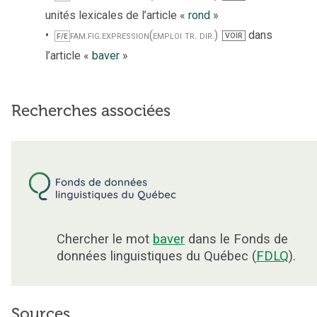
unités lexicales de l’article «
rond
»
fam.
fig.
expression
(emploi tr. dir.)
dans
VOIR
F/E
l’article «
baver
»
Recherches associées
Chercher le mot
baver
dans le Fonds de
données linguistiques du Québec (
FDLQ
).
Sources