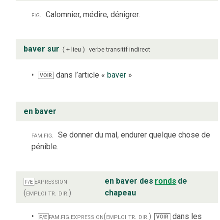
fig.
Calomnier, médire, dénigrer.
baver sur
+ lieu
verbe
transitif indirect
dans l’article «
baver
»
VOIR
en baver
fam.
fig.
Se donner du mal, endurer quelque chose de
pénible.
expression
en baver des
ronds
de
F/E
(emploi tr. dir.)
chapeau
fam.
fig.
expression
(emploi tr. dir.)
dans les
VOIR
F/E