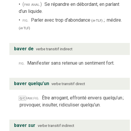
(par anal.)
Se répandre en débordant, en parlant
d’un liquide.
fig.
Parler avec trop d’abondance
;
médire.
(
in
TLF
)
(
in
TLF
)
baver de
verbe
transitif indirect
fig.
Manifester sans retenue un sentiment fort.
baver quelqu’un
verbe
transitif direct
fam.
fig.
Être arrogant, effronté envers quelqu’un
;
Q/C
provoquer, insulter, ridiculiser quelqu’un.
baver sur
verbe
transitif indirect