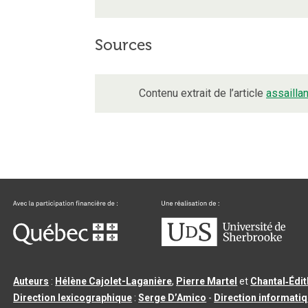
Sources
Contenu extrait de l’article
assaillan
Auteurs
:
Hélène Cajolet-Laganière
,
Pierre Martel
et
Chantal‑Édi
Direction lexicographique
:
Serge D’Amico
-
Direction informati