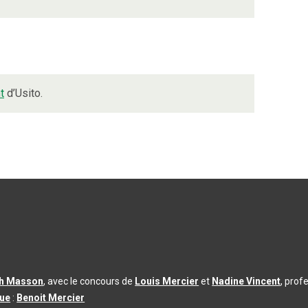
t
d’Usito.
th Masson
, avec le concours de
Louis Mercier
et
Nadine Vincent
, prof
que
:
Benoit Mercier