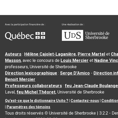
Auteurs
:
Hélène Cajolet-Laganière
,
Pierre Martel
et
Cha
Masson
, avec le concours de
Louis Mercier
et
Nadine Vin
professeurs, Université de Sherbrooke
Direction lexicographique
:
Serge D’Amico
-
Direction i
Benoit Mercier
Professeurs collaborateurs
:
feu Jean-Claude Boulange
Laval,
feu Michel Théoret
, Université de Sherbrooke
Qu’est-ce que le dictionnaire Usito ?
|
Contactez-nous
|
Condition
|
Paramètres des témoins
Tous droits réservés
©
Université de Sherbrooke |
3.2.2
- Der