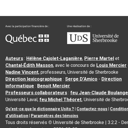
Auteurs
:
Hélène Cajolet-Laganière
,
Pierre Martel
et
Chantal‑Édith Masson
, avec le concours de
Louis Mercier
Nadine Vincent
, professeurs, Université de Sherbrooke
Direction lexicographique
:
Serge D’Amico
-
Direction
informatique
:
Benoit Mercier
Professeurs collaborateurs
:
feu Jean-Claude Boulange
Université Laval,
feu Michel Théoret
, Université de Sherbr
Qu’est-ce que le dictionnaire Usito ?
|
Contactez-nous
|
Conditio
d’utilisation
|
Paramètres des témoins
Tous droits réservés
©
Université de Sherbrooke |
3.2.2
- Der