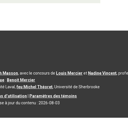
th Masson
, avec le concours de
Louis Mercier
et
Nadine Vincent
, prof
que
:
Benoit Mercier
ité Laval,
feu Michel Théoret
, Université de Sherbrooke
s d’utilisation
|
Paramètres des témoins
se à jour du contenu :
2026-08-03