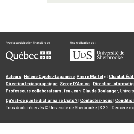
Auteurs
:
Hélène Cajolet-Laganière
,
Pierre Martel
et
Chantal‑Édi
Direction lexicographique
:
Serge D’Amico
-
Direction informati
Professeurs collaborateurs
:
feu Jean-Claude Boulanger
, Univers
Qu’est-ce que le dictionnaire Usito ?
|
Contactez-nous
|
Condition
Tous droits réservés
©
Université de Sherbrooke |
3.2.2
- Dernière mi