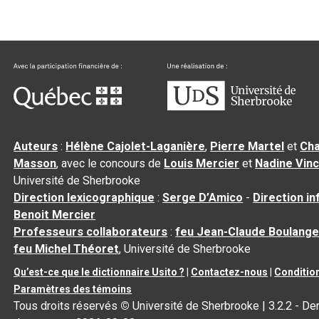
Auteurs
:
Hélène Cajolet-Laganière
,
Pierre Martel
et
Cha
Masson
, avec le concours de
Louis Mercier
et
Nadine Vin
Université de Sherbrooke
Direction lexicographique
:
Serge D’Amico
-
Direction i
Benoit Mercier
Professeurs collaborateurs
:
feu Jean-Claude Boulange
feu Michel Théoret
, Université de Sherbrooke
Qu’est-ce que le dictionnaire Usito ?
|
Contactez-nous
|
Condition
Paramètres des témoins
Tous droits réservés
©
Université de Sherbrooke |
3.2.2
- Der