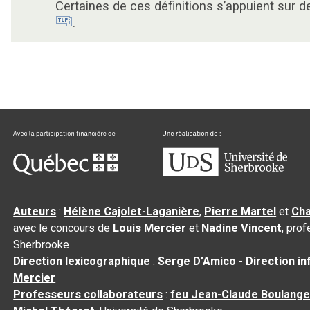
Certaines de ces définitions s’appuient sur 
.
Auteurs
:
Hélène Cajolet-Laganière
,
Pierre Martel
et
Cha
avec le concours de
Louis Mercier
et
Nadine Vincent
, pro
Sherbrooke
Direction lexicographique
:
Serge D’Amico
-
Direction i
Mercier
Professeurs collaborateurs
:
feu Jean-Claude Boulange