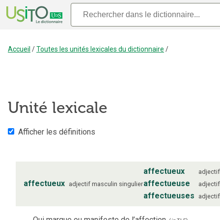
Accueil
/
Toutes les unités lexicales du dictionnaire
/
Unité lexicale
Afficher les définitions
affectueux
adjectif
affectueux
affectueuse
adjectif
masculin
singulier
adjectif
affectueuses
adjectif
Qui marque ou manifeste de l’affection.