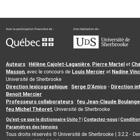
Auteurs
:
Hélène Cajolet-Laganière
,
Pierre Martel
et
Cha
Masson
, avec le concours de
Louis Mercier
et
Nadine Vin
Université de Sherbrooke
Direction lexicographique
:
Serge D’Amico
-
Direction i
Benoit Mercier
Professeurs collaborateurs
:
feu Jean-Claude Boulange
feu Michel Théoret
, Université de Sherbrooke
Qu’est-ce que le dictionnaire Usito ?
|
Contactez-nous
|
Condition
Paramètres des témoins
Tous droits réservés
©
Université de Sherbrooke |
3.2.2
- Der