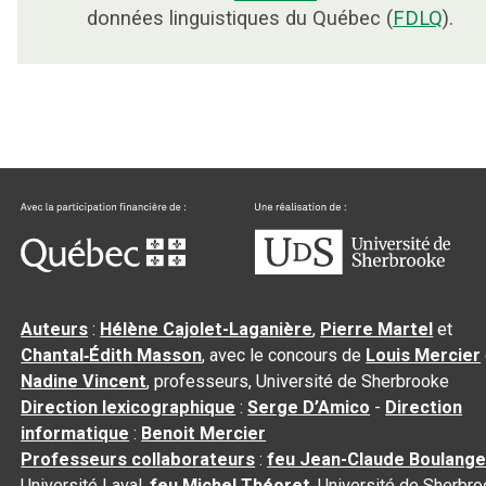
données linguistiques du Québec (
FDLQ
).
Auteurs
:
Hélène Cajolet-Laganière
,
Pierre Martel
et
Chantal‑Édith Masson
, avec le concours de
Louis Mercier
Nadine Vincent
, professeurs, Université de Sherbrooke
Direction lexicographique
:
Serge D’Amico
-
Direction
informatique
:
Benoit Mercier
Professeurs collaborateurs
:
feu Jean-Claude Boulange
Université Laval,
feu Michel Théoret
, Université de Sherbr