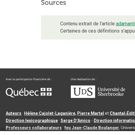
Sources
Contenu extrait de l’article
adamant
Certaines de ces définitions s’app
Auteurs
:
Hélène Cajolet-Laganière
,
Pierre Martel
et
Chantal‑Édi
Direction lexicographique
:
Serge D’Amico
-
Direction informati
Professeurs collaborateurs
:
feu Jean-Claude Boulanger
, Univers