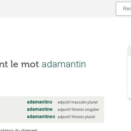
nt le mot
adamantin
adamantins
adjectif
masculin
pluriel
adamantine
adjectif
féminin
singulier
adamantines
adjectif
féminin
pluriel
sistance du diamant.