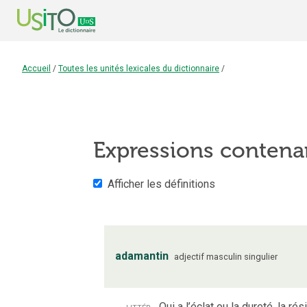
Accueil
/
Toutes les unités lexicales du dictionnaire
/
Expressions contena
Afficher les définitions
adamantin
adjectif
masculin
singulier
littér.
Qui a l’éclat ou la dureté, la ré