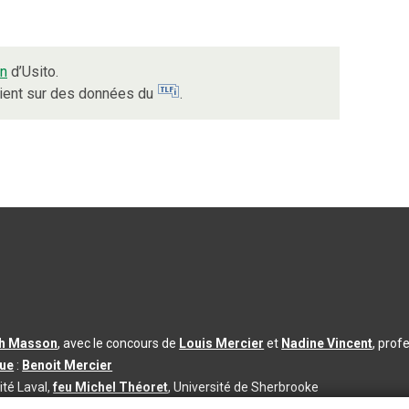
in
d’Usito.
uient sur des données du
.
th Masson
, avec le concours de
Louis Mercier
et
Nadine Vincent
, prof
que
:
Benoit Mercier
ité Laval,
feu Michel Théoret
, Université de Sherbrooke