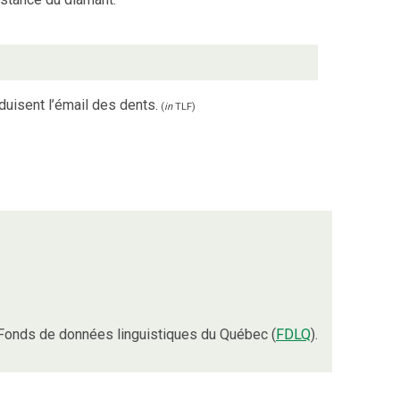
duisent l’émail des dents.
(
in
TLF
)
Fonds de données linguistiques du Québec (
FDLQ
).