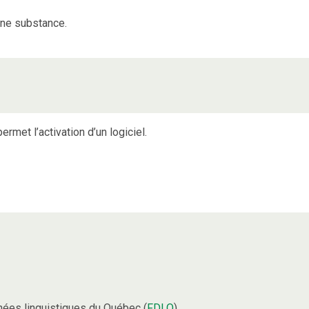
une substance.
rmet l’activation d’un logiciel.
ées linguistiques du Québec (
FDLQ
).