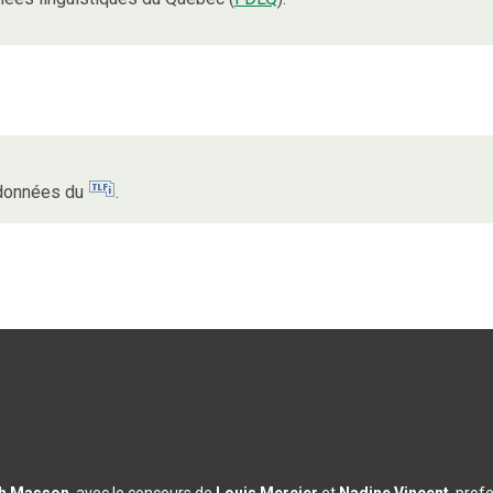
s données du
.