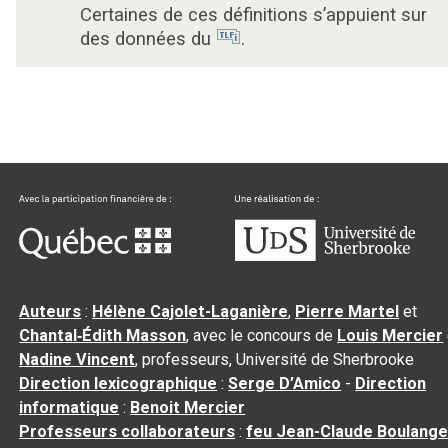
Certaines de ces définitions s’appuient sur
des données du
.
Auteurs
:
Hélène Cajolet-Laganière
,
Pierre Martel
et
Chantal‑Édith Masson
, avec le concours de
Louis Mercier
Nadine Vincent
, professeurs, Université de Sherbrooke
Direction lexicographique
:
Serge D’Amico
-
Direction
informatique
:
Benoit Mercier
Professeurs collaborateurs
:
feu Jean-Claude Boulange