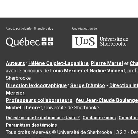
Auteurs
:
Hélène Cajolet-Laganière
,
Pierre Martel
et
Cha
avec le concours de
Louis Mercier
et
Nadine Vincent
, pro
Sherbrooke
Direction lexicographique
:
Serge D’Amico
-
Direction i
Mercier
Professeurs collaborateurs
:
feu Jean-Claude Boulange
Michel Théoret
, Université de Sherbrooke
Qu’est-ce que le dictionnaire Usito ?
|
Contactez-nous
|
Condition
Paramètres des témoins
Tous droits réservés
©
Université de Sherbrooke |
3.2.2
- Der