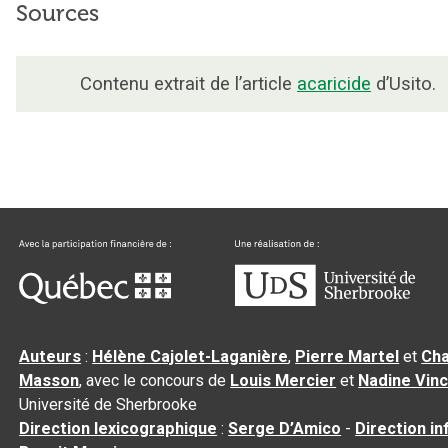
Sources
Contenu extrait de l’article
acaricide
d’Usito.
Auteurs
:
Hélène Cajolet-Laganière
,
Pierre Martel
et
Cha
Masson
, avec le concours de
Louis Mercier
et
Nadine Vin
Université de Sherbrooke
Direction lexicographique
:
Serge D’Amico
-
Direction i