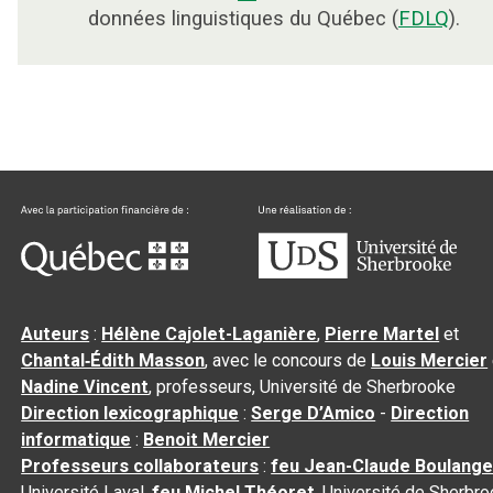
données linguistiques du Québec (
FDLQ
).
Auteurs
:
Hélène Cajolet-Laganière
,
Pierre Martel
et
Chantal‑Édith Masson
, avec le concours de
Louis Mercier
Nadine Vincent
, professeurs, Université de Sherbrooke
Direction lexicographique
:
Serge D’Amico
-
Direction
informatique
:
Benoit Mercier
Professeurs collaborateurs
:
feu Jean-Claude Boulange
Université Laval,
feu Michel Théoret
, Université de Sherbr