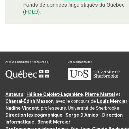
Fonds de données linguistiques du Québec
(
FDLQ
).
Auteurs
:
Hélène Cajolet-Laganière
,
Pierre Martel
et
Chantal‑Édith Masson
, avec le concours de
Louis Mercier
Nadine Vincent
, professeurs, Université de Sherbrooke
Direction lexicographique
:
Serge D’Amico
-
Direction
informatique
:
Benoit Mercier
Professeurs collaborateurs
:
feu Jean-Claude Boulange