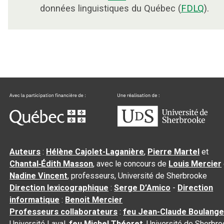
données linguistiques du Québec (
FDLQ
).
Auteurs
:
Hélène Cajolet-Laganière
,
Pierre Martel
et
Chantal‑Édith Masson
, avec le concours de
Louis Mercier
Nadine Vincent
, professeurs, Université de Sherbrooke
Direction lexicographique
:
Serge D’Amico
-
Direction
informatique
:
Benoit Mercier
Professeurs collaborateurs
:
feu Jean-Claude Boulange
Université Laval,
feu Michel Théoret
, Université de Sherbr