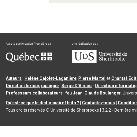
Auteurs
:
Hélène Cajolet-Laganière
,
Pierre Martel
et
Chantal‑Édi
Direction lexicographique
:
Serge D’Amico
-
Direction informati
Professeurs collaborateurs
:
feu Jean-Claude Boulanger
, Univers
Qu’est-ce que le dictionnaire Usito ?
|
Contactez-nous
|
Condition
Tous droits réservés
©
Université de Sherbrooke |
3.2.2
- Dernière mi