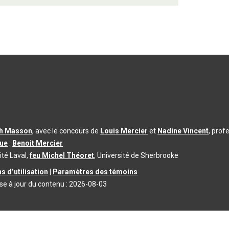
th Masson
, avec le concours de
Louis Mercier
et
Nadine Vincent
, prof
que
:
Benoit Mercier
ité Laval,
feu Michel Théoret
, Université de Sherbrooke
s d’utilisation
|
Paramètres des témoins
se à jour du contenu :
2026-08-03