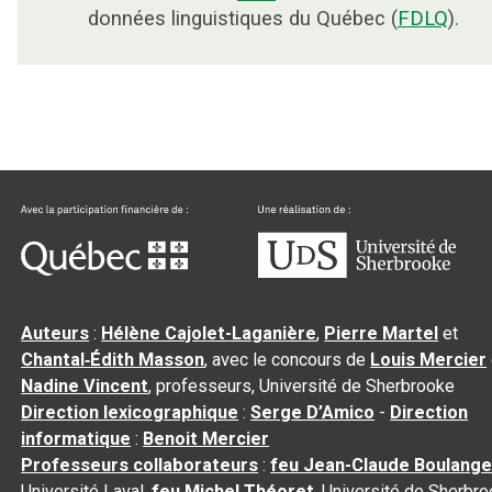
données linguistiques du Québec (
FDLQ
).
Auteurs
:
Hélène Cajolet-Laganière
,
Pierre Martel
et
Chantal‑Édith Masson
, avec le concours de
Louis Mercier
Nadine Vincent
, professeurs, Université de Sherbrooke
Direction lexicographique
:
Serge D’Amico
-
Direction
informatique
:
Benoit Mercier
Professeurs collaborateurs
:
feu Jean-Claude Boulange
Université Laval,
feu Michel Théoret
, Université de Sherbr