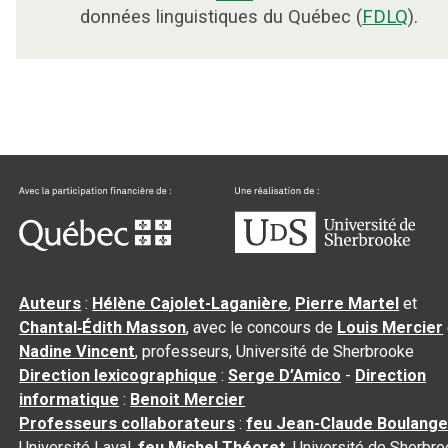
données linguistiques du Québec (
FDLQ
).
Auteurs
:
Hélène Cajolet-Laganière
,
Pierre Martel
et
Chantal‑Édith Masson
, avec le concours de
Louis Mercier
Nadine Vincent
, professeurs, Université de Sherbrooke
Direction lexicographique
:
Serge D’Amico
-
Direction
informatique
:
Benoit Mercier
Professeurs collaborateurs
:
feu Jean-Claude Boulange
Université Laval,
feu Michel Théoret
, Université de Sherbr