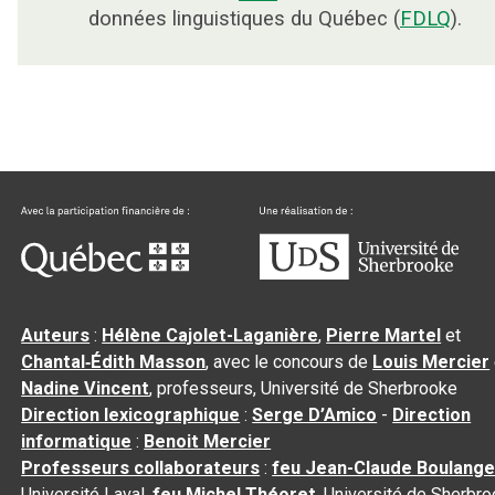
données linguistiques du Québec (
FDLQ
).
Auteurs
:
Hélène Cajolet-Laganière
,
Pierre Martel
et
Chantal‑Édith Masson
, avec le concours de
Louis Mercier
Nadine Vincent
, professeurs, Université de Sherbrooke
Direction lexicographique
:
Serge D’Amico
-
Direction
informatique
:
Benoit Mercier
Professeurs collaborateurs
:
feu Jean-Claude Boulange
Université Laval,
feu Michel Théoret
, Université de Sherbr