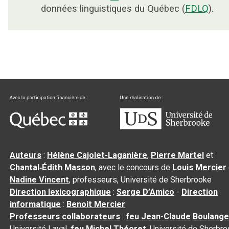
données linguistiques du Québec (
FDLQ
).
Auteurs
:
Hélène Cajolet-Laganière
,
Pierre Martel
et
Chantal‑Édith Masson
, avec le concours de
Louis Mercier
Nadine Vincent
, professeurs, Université de Sherbrooke
Direction lexicographique
:
Serge D’Amico
-
Direction
informatique
:
Benoit Mercier
Professeurs collaborateurs
:
feu Jean-Claude Boulange
Université Laval,
feu Michel Théoret
, Université de Sherbr