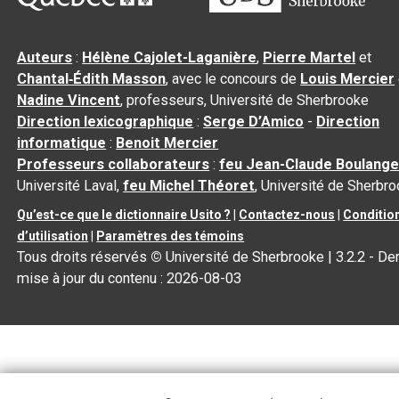
Auteurs
:
Hélène Cajolet-Laganière
,
Pierre Martel
et
Chantal‑Édith Masson
, avec le concours de
Louis Mercier
Nadine Vincent
, professeurs, Université de Sherbrooke
Direction lexicographique
:
Serge D’Amico
-
Direction
informatique
:
Benoit Mercier
Professeurs collaborateurs
:
feu Jean-Claude Boulange
Université Laval,
feu Michel Théoret
, Université de Sherbr
Qu’est-ce que le dictionnaire Usito ?
|
Contactez-nous
|
Conditio
d’utilisation
|
Paramètres des témoins
Tous droits réservés
©
Université de Sherbrooke |
3.2.2
- Der
mise à jour du contenu :
2026-08-03