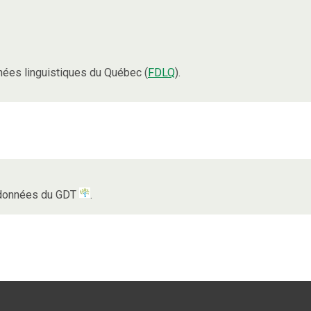
ées linguistiques du Québec (
FDLQ
).
s données du GDT
.