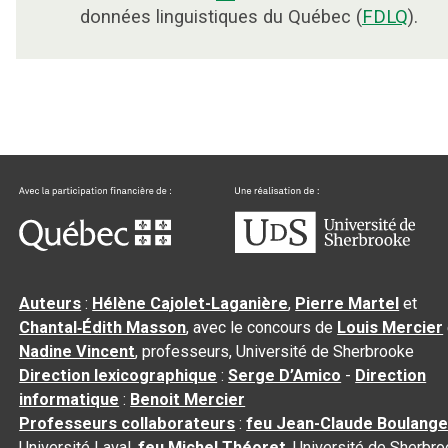
données linguistiques du Québec (
FDLQ
).
Auteurs
:
Hélène Cajolet-Laganière
,
Pierre Martel
et
Chantal‑Édith Masson
, avec le concours de
Louis Mercier
Nadine Vincent
, professeurs, Université de Sherbrooke
Direction lexicographique
:
Serge D’Amico
-
Direction
informatique
:
Benoit Mercier
Professeurs collaborateurs
:
feu Jean-Claude Boulange
Université Laval,
feu Michel Théoret
, Université de Sherbr