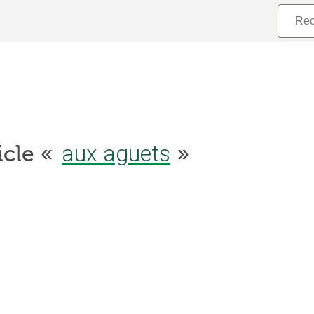
aux aguets
icle «
»