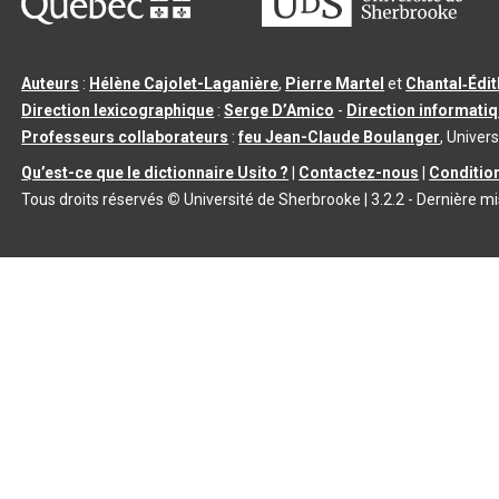
Auteurs
:
Hélène Cajolet-Laganière
,
Pierre Martel
et
Chantal‑Édi
Direction lexicographique
:
Serge D’Amico
-
Direction informati
Professeurs collaborateurs
:
feu Jean-Claude Boulanger
, Univers
Qu’est-ce que le dictionnaire Usito ?
|
Contactez-nous
|
Condition
Tous droits réservés
©
Université de Sherbrooke |
3.2.2
- Dernière mi