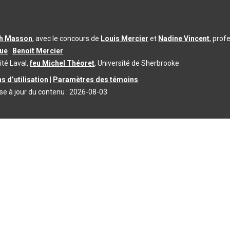
th Masson
, avec le concours de
Louis Mercier
et
Nadine Vincent
, prof
que
:
Benoit Mercier
ité Laval,
feu Michel Théoret
, Université de Sherbrooke
s d’utilisation
|
Paramètres des témoins
se à jour du contenu :
2026-08-03