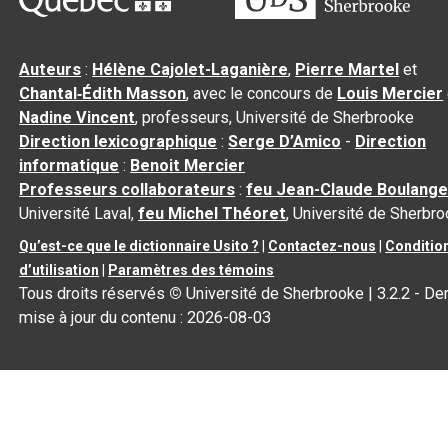
Auteurs
:
Hélène Cajolet-Laganière
,
Pierre Martel
et
Chantal‑Édith Masson
, avec le concours de
Louis Mercier
Nadine Vincent
, professeurs, Université de Sherbrooke
Direction lexicographique
:
Serge D’Amico
-
Direction
informatique
:
Benoit Mercier
Professeurs collaborateurs
:
feu Jean-Claude Boulange
Université Laval,
feu Michel Théoret
, Université de Sherbr
Qu’est-ce que le dictionnaire Usito ?
|
Contactez-nous
|
Conditio
d’utilisation
|
Paramètres des témoins
Tous droits réservés
©
Université de Sherbrooke |
3.2.2
- Der
mise à jour du contenu :
2026-08-03